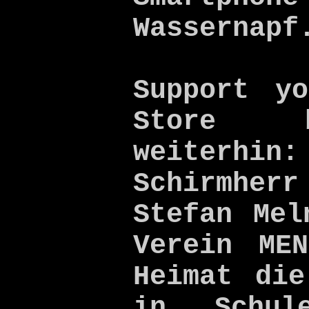
Wassernapf
Support y
Store 
weiter
Schirmher
Stefan Mel
Verein ME
Heimat die
in Schul