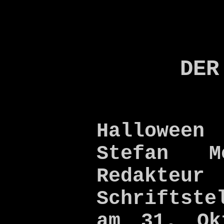
DER
Hallowe
Stefan M
Redak
Schriftst
am 31. Ok