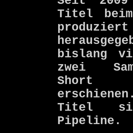
Seit 2009
Titel bei
produz
herausgege
bislang v
zwei Sam
Short
erschien
Titel s
Pipeline.