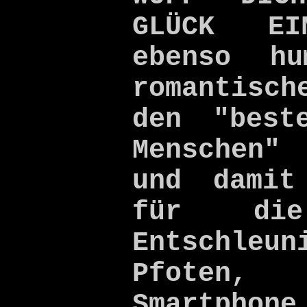
GLÜCK E
ebenso hu
romantisc
den "best
Menschen"
und damit
für die
Entschleun
Pfoten
Smart