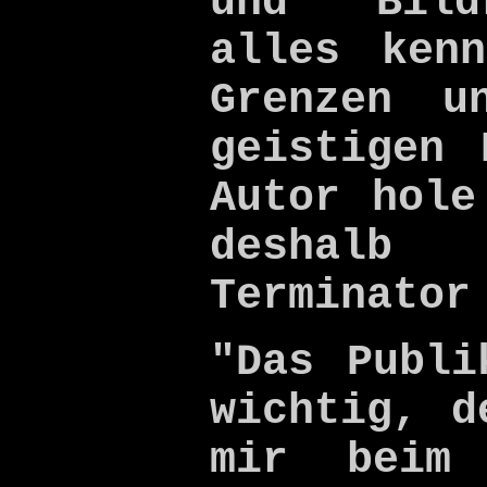
und Bild
alles ken
Grenzen u
geistigen 
Autor hole
deshal
Terminator
"Das Publi
wichtig, d
mir beim 