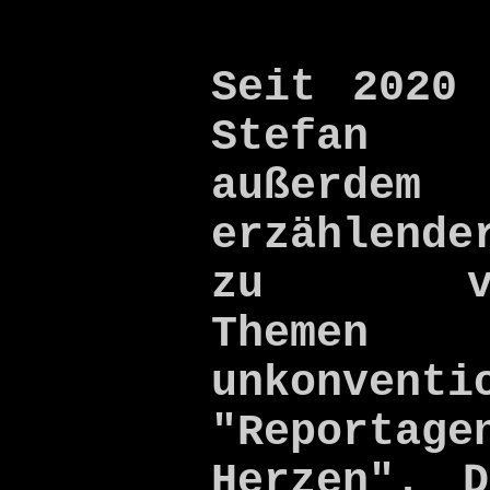
Seit 2020 
Stefan
außerdem
erzählend
zu vers
Theme
unkonventi
"Reporta
Herzen". 