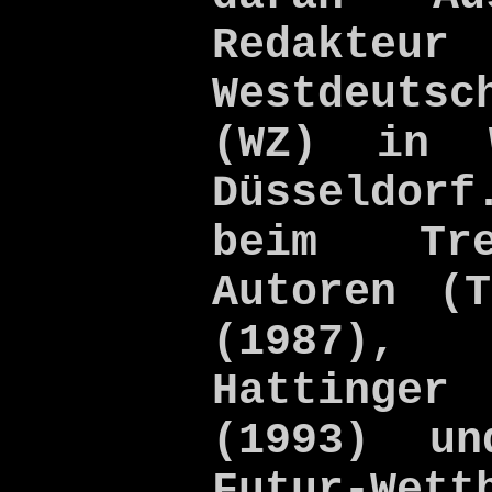
Redakte
Westdeuts
(WZ) in W
Düsseldorf
beim Tre
Autoren (
(1987)
Hattinger 
(1993) un
Futur-Wett