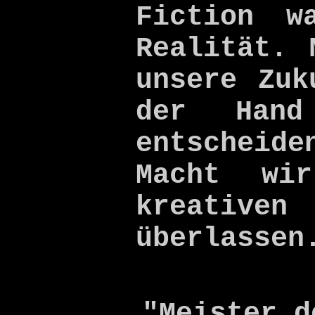
Fiction w
Realität. 
unsere Zuk
der Hand
entschei
Macht wi
kreativ
überlassen
"Meister d