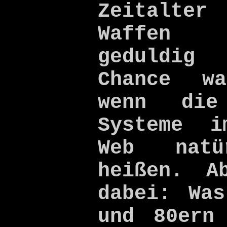
Zeitalte
Waffen
geduldi
Chance w
wenn die 
Systeme i
Web natü
heißen. A
dabei: Wa
und 80ern