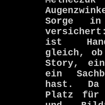
Melneczu
Augenzwin
Sorge in
versicher
ist Han
gleich, ob
Story, ei
ein Sach
hast. Da
Platz für